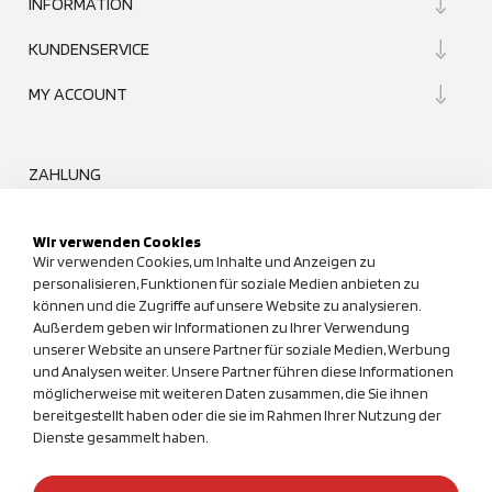
INFORMATION
KUNDENSERVICE
MY ACCOUNT
ZAHLUNG
Wir verwenden Cookies
Wir verwenden Cookies, um Inhalte und Anzeigen zu
personalisieren, Funktionen für soziale Medien anbieten zu
können und die Zugriffe auf unsere Website zu analysieren.
UNSER QUALITÄTSANSPRUCH
Außerdem geben wir Informationen zu Ihrer Verwendung
unserer Website an unsere Partner für soziale Medien, Werbung
und Analysen weiter. Unsere Partner führen diese Informationen
möglicherweise mit weiteren Daten zusammen, die Sie ihnen
bereitgestellt haben oder die sie im Rahmen Ihrer Nutzung der
Dienste gesammelt haben.
*Alle Preise in Euro (€) inkl. der gesetzl. MwSt., zzgl. Versandkosten.