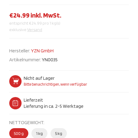
€24.99 inkl. MwSt.
entspricht €24.99 pro 1 kg(s)
exklusive
Versand
Hersteller:
YZN GmbH
Artikelnummer:
YN0035
Nicht auf Lager
Bitte benachrichtigen, wenn verfügbar
Lieferzeit
Lieferung in ca. 2-5 Werktage
NETTOGEWICHT:
500 g
1 kg
5 kg